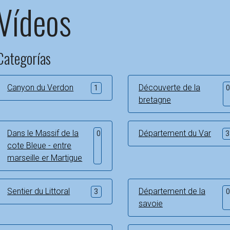
Vídeos
Categorías
Canyon du Verdon
Découverte de la
1
bretagne
Dans le Massif de la
Département du Var
0
3
cote Bleue - entre
marseille er Martigue
Sentier du Littoral
Département de la
3
savoie