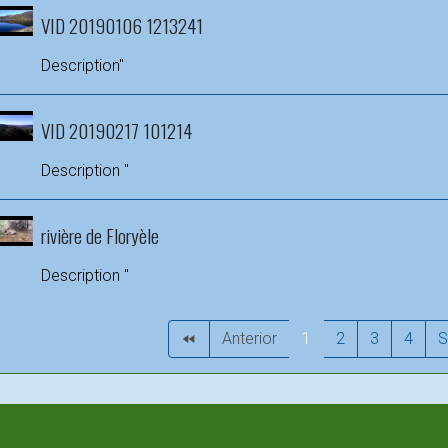
VID 20190106 1213241
Description"
VID 20190217 101214
Description "
rivière de Floryèle
Description "
Anterior
1
2
3
4
S