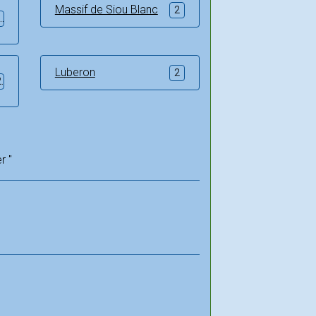
Massif de Siou Blanc
2
2
Luberon
2
2
r "