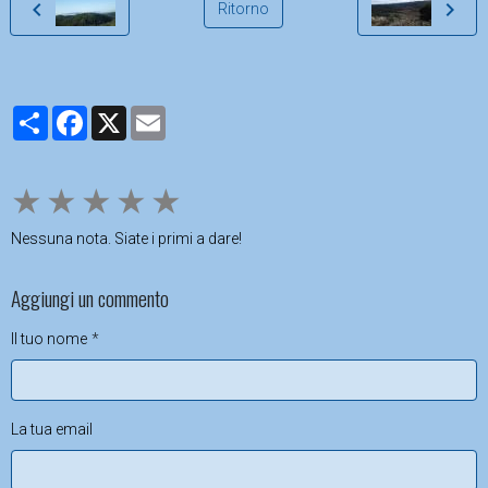
Ritorno
Partager
Facebook
X
Email
★
★
★
★
★
Nessuna nota. Siate i primi a dare!
Aggiungi un commento
Il tuo nome
La tua email