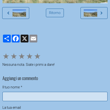
Ritorno
Partager
Facebook
X
Email
★
★
★
★
★
Nessuna nota. Siate i primi a dare!
Aggiungi un commento
Il tuo nome
La tua email