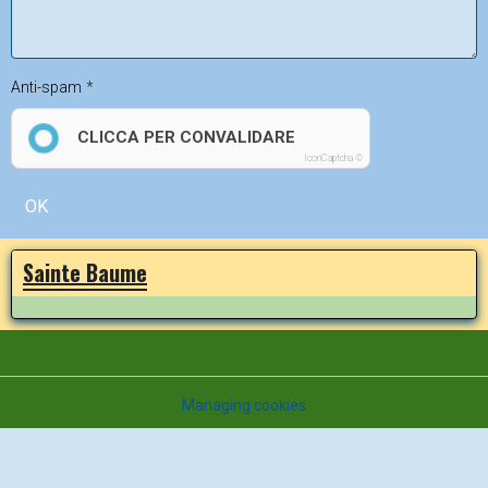
Anti-spam
CLICCA PER CONVALIDARE
IconCaptcha ©
OK
Sainte Baume
Managing cookies