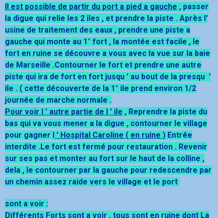
Il est possible de partir du port a pied a gauche
, passer
la digue qui relie les 2 iles , et prendre la piste . Après l'
usine de traitement des eaux , prendre une piste a
gauche qui monte au 1° fort , la montée est facile , le
fort en ruine se découvre a vous avec la vue sur la baie
de Marseille .
Contourner le fort et prendre une autre
piste qui ira de fort en fort jusqu ' au bout de la presqu '
ile . ( cette découverte de la 1° ile prend environ 1/2
journée de marche normale .
Pour voir l ' autre partie de l ' ile
, Reprendre la piste du
bas qui va vous mener a la digue , contourner le village
pour gagner l
' Hospital Caroline ( en ruine )
Entrée
interdite .Le fort est fermé pour restauration . Revenir
sur ses pas et monter au fort sur le haut de la colline ,
dela , le contourner par la gauche pour redescendre par
un chemin assez raide vers le village et le port
sont a voir :
Différents Forts sont a voir , tous sont en ruine dont La