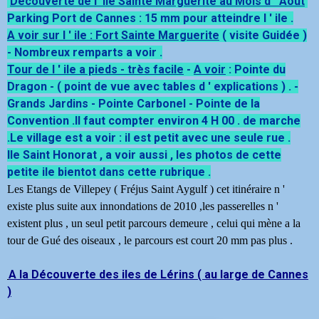
Découverte de l 'ile Sainte Marguerite au Mois d ' Aout
Parking Port de Cannes : 15 mm pour atteindre l ' ile .
A voir sur l ' ile : Fort Sainte Marguerite
( visite Guidée )
- Nombreux remparts a voir .
Tour de l ' ile a pieds - très facile
-
A voir
: Pointe du
Dragon - ( point de vue avec tables d ' explications ) . -
Grands Jardins - Pointe Carbonel - Pointe de la
Convention .Il faut compter environ 4 H 00 . de marche
.Le village est a voir : il est petit avec
un
e seule rue .
Ile Saint Honorat , a voir aussi , les photos de cette
petite ile bientot dans cette rubrique .
Les Etangs de Villepey ( Fréjus Saint Aygulf ) cet itinéraire n '
existe plus suite aux innondations de 2010 ,les passerelles n '
existent plus , un seul petit parcours demeure , celui qui mène a la
tour de Gué des oiseaux , le parcours est court 20 mm pas plus .
A la Découverte des iles de Lérins ( au large de Cannes
)