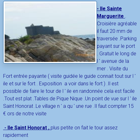
- Ile Sainte
Marguerite
.
Croisière agréable
il faut 20 mm de
traversée .Parking
payant sur le port
. Gratuit le long de
l ' avenue de la
mer .
Visite du
Fort entrée payante ( visite guidée le guide connait tout sur l '
ile et sur le fort . Exposition a voir dans le fort ) .Il est
possible de faire le tour de l ' ile en randonnée cela est facile
.Tout est plat .Tables de Pique Nique .Un point de vue sur l ' ile
Saint Honorat .Le village n ' a qu ' une rue .Il faut compter 15
€ ors de notre visite
- Ile Saint Honorat ,
plus petite on fait le tour assez
rapidement